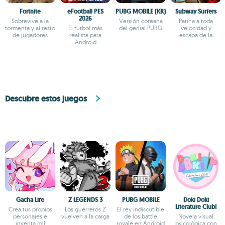
Fortnite
eFootball PES
PUBG MOBILE (KR)
Subway Surfers
2026
Sobrevive a la
Versión coreana
Patina a toda
tormenta y al resto
El fútbol más
del genial PUBG
velocidad y
de jugadores
realista para
escapa de la
Android
policía
Descubre estos juegos
Gacha Life
Z LEGENDS 3
PUBG MOBILE
Doki Doki
Literature Club!
Crea tus propios
Los guerreros Z
El rey indiscutible
personajes e
vuelven a la carga
de los battle
Novela visual
inventa mil
royale en Android
psicológica con