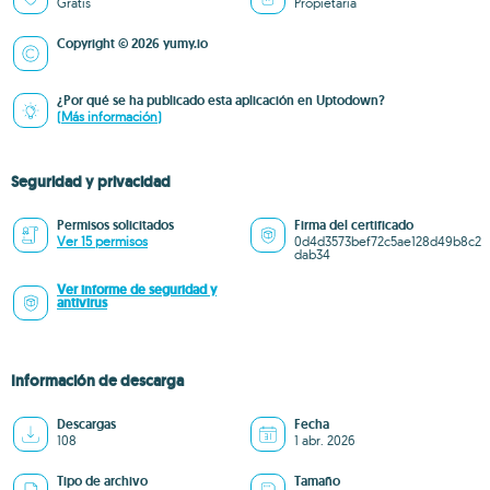
Gratis
Propietaria
Copyright © 2026 yumy.io
¿Por qué se ha publicado esta aplicación en Uptodown?
(Más información)
Seguridad y privacidad
Permisos solicitados
Firma del certificado
Ver 15 permisos
0d4d3573bef72c5ae128d49b8c2
dab34
Ver informe de seguridad y
antivirus
Información de descarga
Descargas
Fecha
108
1 abr. 2026
Tipo de archivo
Tamaño