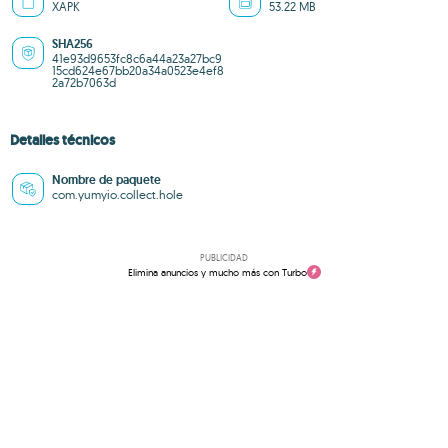
XAPK
53.22 MB
SHA256
41e93d9653fc8c6a44a23a27bc9
15cd624e67bb20a34a0523e4ef8
2a72b7063d
Detalles técnicos
Nombre de paquete
com.yumyio.collect.hole
PUBLICIDAD
Elimina anuncios y mucho más con Turbo