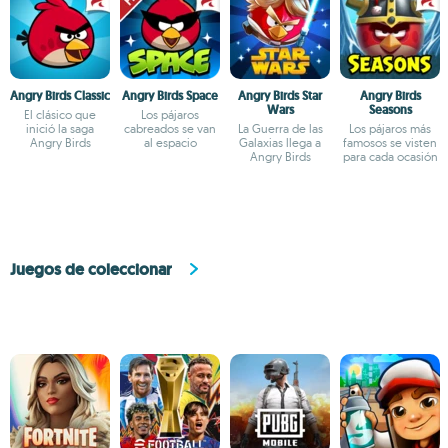
Angry Birds Classic
Angry Birds Space
Angry Birds Star
Angry Birds
Wars
Seasons
El clásico que
Los pájaros
inició la saga
cabreados se van
La Guerra de las
Los pájaros más
Angry Birds
al espacio
Galaxias llega a
famosos se visten
Angry Birds
para cada ocasión
Juegos de coleccionar