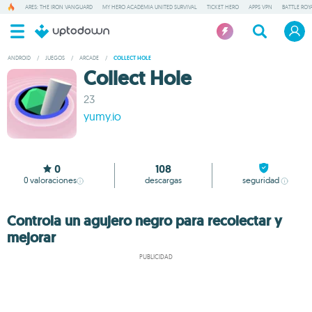
ARES: THE IRON VANGUARD
MY HERO ACADEMIA UNITED SURVIVAL
TICKET HERO
APPS VPN
BATTLE ROY
ANDROID
/
JUEGOS
/
ARCADE
/
COLLECT HOLE
Collect Hole
23
yumy.io
0
108
0
valoraciones
descargas
seguridad
Controla un agujero negro para recolectar y
mejorar
PUBLICIDAD